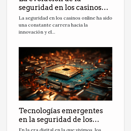
seguridad en los casinos
online: avances
La seguridad en los casinos online ha sido
tecnológicos para proteger
una constante carrera hacia la
innovación y el...
al usuario
Tecnologías emergentes
en la seguridad de los
casinos online
En la era digital en la que vivimos, los