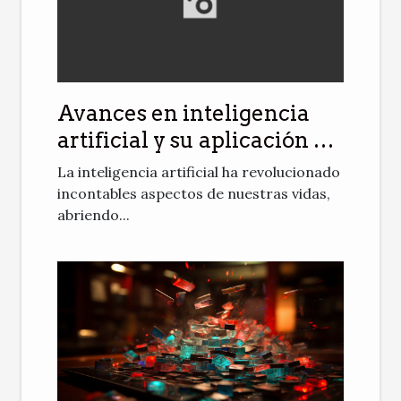
Avances en inteligencia
artificial y su aplicación en
la personalización de
La inteligencia artificial ha revolucionado
contenido para adultos
incontables aspectos de nuestras vidas,
abriendo...