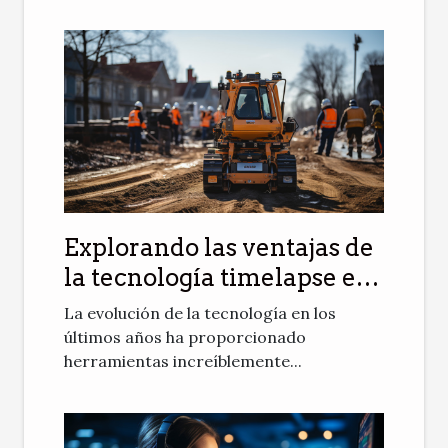
Explorando las ventajas de
la tecnología timelapse en
la supervisión de proyectos
La evolución de la tecnología en los
de construcción
últimos años ha proporcionado
herramientas increíblemente...