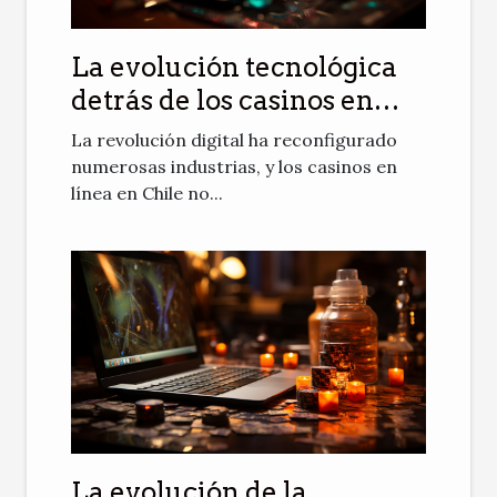
La evolución tecnológica
detrás de los casinos en
línea más populares de
La revolución digital ha reconfigurado
Chile
numerosas industrias, y los casinos en
línea en Chile no...
La evolución de la