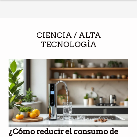
vegetariano?
torno al
embarazo de
Sofía
Mazagatos a
CIENCIA / ALTA
sus 48 años ?
TECNOLOGÍA
¿Cómo reducir el consumo de