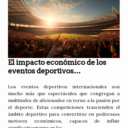
El impacto económico de los
eventos deportivos
internacionales en las
economías locales
Los eventos deportivos internacionales son
mucho más que espectáculos que congregan a
multitudes de aficionados en torno a la pasión por
el deporte. Estas competiciones trascienden el
ámbito deportivo para convertirse en poderosos
motores económicos, capaces de influir
significativamente en las...