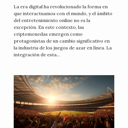
La era digital ha revolucionado la forma en
que interactuamos con el mundo, y el ámbito
del entretenimiento online no es la
excepción. En este contexto, las
criptomonedas emergen como
protagonistas de un cambio significativo en
la industria de los juegos de azar en línea. La
integración de esta...