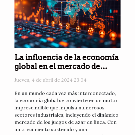
La influencia de la economía
global en el mercado de
juegos de azar en línea
Jueves, 4 de abril de 2024 23:04
En un mundo cada vez más interconectado,
la economía global se convierte en un motor
imprescindible que impulsa numerosos
sectores industriales, incluyendo el dinámico
mercado de los juegos de azar en línea. Con
un crecimiento sostenido y una