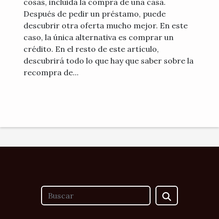
cosas, incluida la compra de una casa.
Después de pedir un préstamo, puede
descubrir otra oferta mucho mejor. En este
caso, la única alternativa es comprar un
crédito. En el resto de este artículo,
descubrirá todo lo que hay que saber sobre la
recompra de...