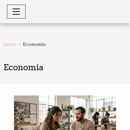
Inicio
Economía
Economía