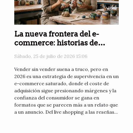
La nueva frontera del e-
commerce: historias de
marcas que venden sin
Sábado, 25 de julio de 2026 15:06
vender
Vender sin vender suena a truco, pero en
2026 es una estrategia de supervivencia en un
e-commerce saturado, donde el coste de
adquisición sigue presionando márgenes y la
confianza del consumidor se gana en
formatos que se parecen más a un relato que
a un anuncio. Del live shopping a las reseñas...