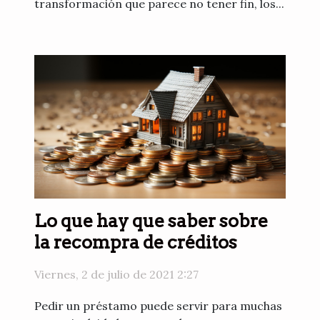
transformación que parece no tener fin, los...
Lo que hay que saber sobre
la recompra de créditos
Viernes, 2 de julio de 2021 2:27
Pedir un préstamo puede servir para muchas