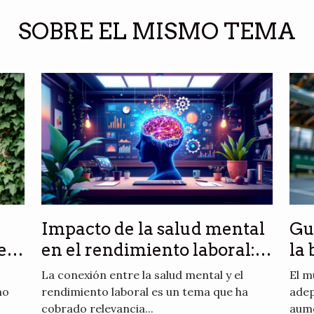
SOBRE EL MISMO TEMA
Impacto de la salud mental
Gu
es
en el rendimiento laboral:
la 
análisis y soluciones
La conexión entre la salud mental y el
El m
mo
rendimiento laboral es un tema que ha
adep
cobrado relevancia...
aume