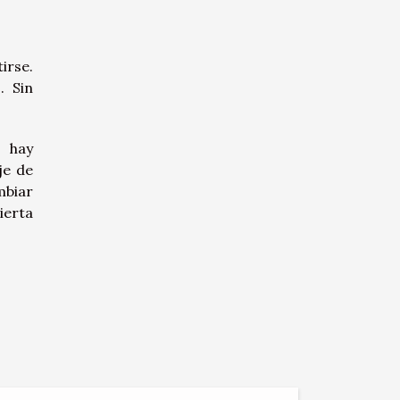
irse.
. Sin
s hay
je de
mbiar
ierta