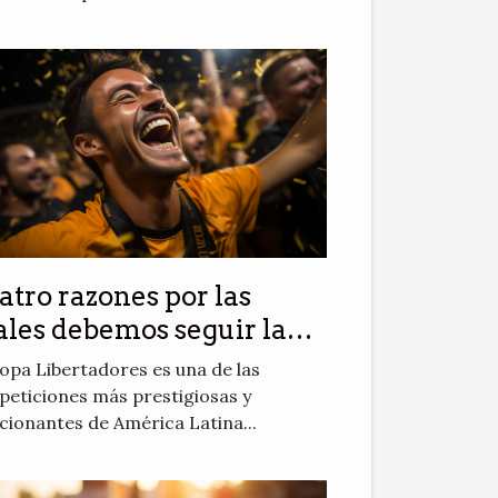
atro razones por las
ales debemos seguir la
pa Libertadores
opa Libertadores es una de las
eticiones más prestigiosas y
ionantes de América Latina...