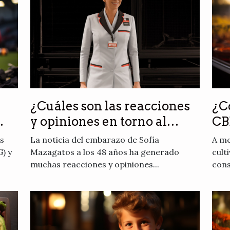
¿Cuáles son las reacciones
¿C
y opiniones en torno al
CB
embarazo de Sofía
ás
La noticia del embarazo de Sofía
A me
Mazagatos a sus 48 años ?
G) y
Mazagatos a los 48 años ha generado
cult
muchas reacciones y opiniones...
cons