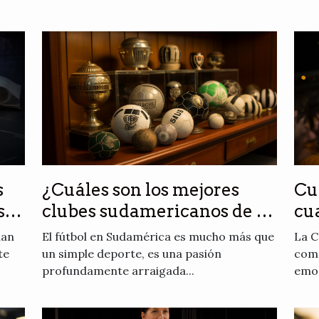
s
¿Cuáles son los mejores
Cu
s
clubes sudamericanos de la
cu
historia ?
Co
han
El fútbol en Sudamérica es mucho más que
La C
te
un simple deporte, es una pasión
comp
profundamente arraigada...
emoc