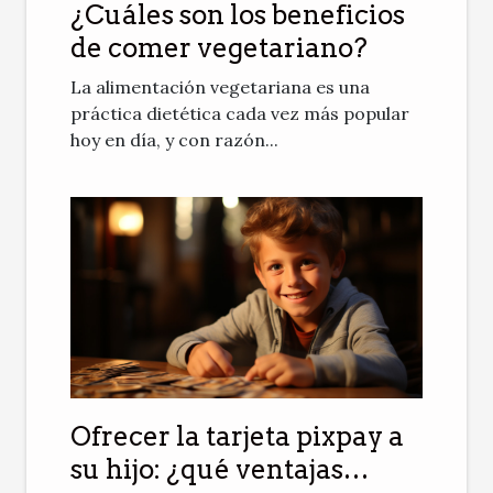
¿Cuáles son los beneficios
de comer vegetariano?
La alimentación vegetariana es una
práctica dietética cada vez más popular
hoy en día, y con razón...
Ofrecer la tarjeta pixpay a
su hijo: ¿qué ventajas