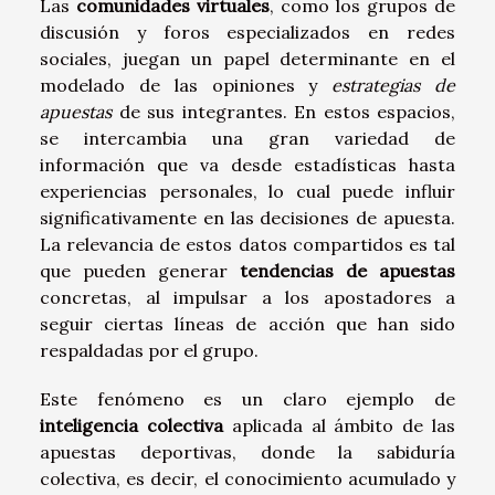
Las
comunidades virtuales
, como los grupos de
discusión y foros especializados en redes
sociales, juegan un papel determinante en el
modelado de las opiniones y
estrategias de
apuestas
de sus integrantes. En estos espacios,
se intercambia una gran variedad de
información que va desde estadísticas hasta
experiencias personales, lo cual puede influir
significativamente en las decisiones de apuesta.
La relevancia de estos datos compartidos es tal
que pueden generar
tendencias de apuestas
concretas, al impulsar a los apostadores a
seguir ciertas líneas de acción que han sido
respaldadas por el grupo.
Este fenómeno es un claro ejemplo de
inteligencia colectiva
aplicada al ámbito de las
apuestas deportivas, donde la sabiduría
colectiva, es decir, el conocimiento acumulado y