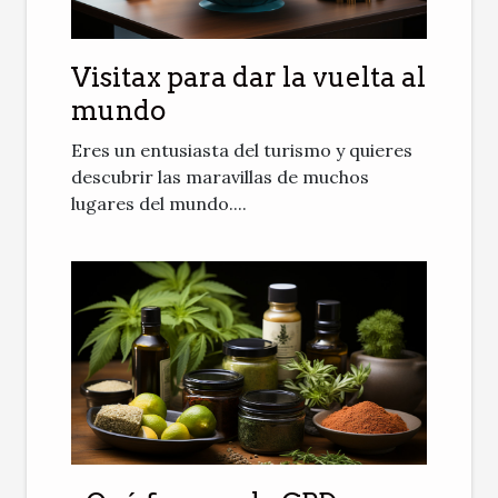
Visitax para dar la vuelta al
mundo
Eres un entusiasta del turismo y quieres
descubrir las maravillas de muchos
lugares del mundo....