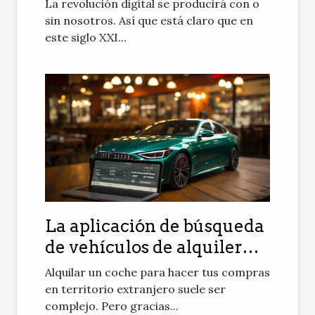
La revolución digital se producirá con o
sin nosotros. Así que está claro que en
este siglo XXI...
La aplicación de búsqueda
de vehículos de alquiler
ideal
Alquilar un coche para hacer tus compras
en territorio extranjero suele ser
complejo. Pero gracias...