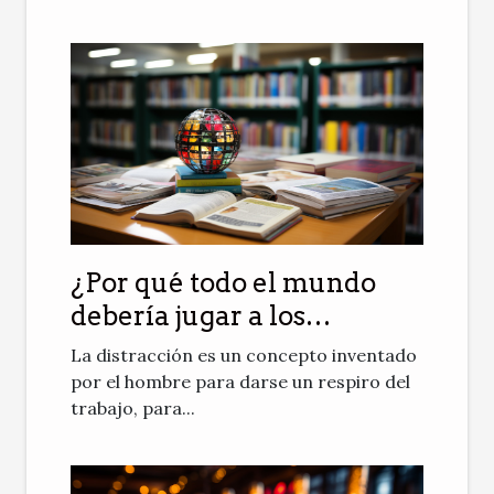
¿Por qué todo el mundo
debería jugar a los
crucigramas?
La distracción es un concepto inventado
por el hombre para darse un respiro del
trabajo, para...