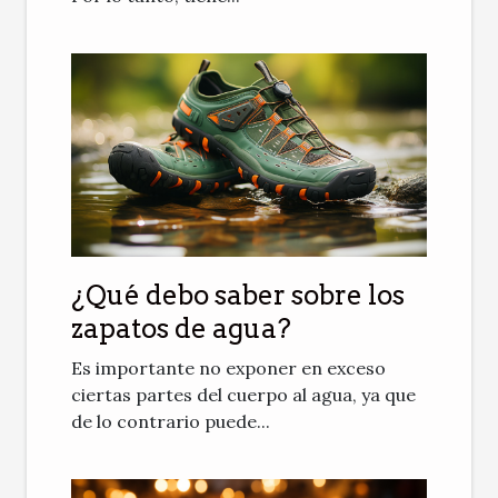
¿Qué debo saber sobre los
zapatos de agua?
Es importante no exponer en exceso
ciertas partes del cuerpo al agua, ya que
de lo contrario puede...