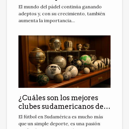
El mundo del pádel continúa ganando
adeptos y, con su crecimiento, también
aumenta la importancia...
¿Cuáles son los mejores
clubes sudamericanos de
la historia ?
El fútbol en Sudamérica es mucho más
que un simple deporte, es una pasión