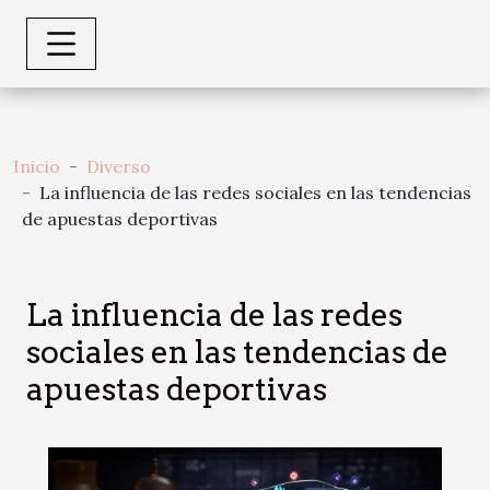
Inicio
Diverso
La influencia de las redes sociales en las tendencias
de apuestas deportivas
La influencia de las redes
sociales en las tendencias de
apuestas deportivas