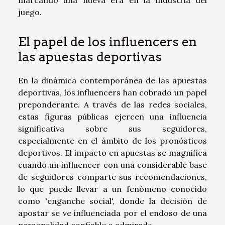
marcando una nueva era en la industria del
juego.
El papel de los influencers en
las apuestas deportivas
En la dinámica contemporánea de las apuestas
deportivas, los influencers han cobrado un papel
preponderante. A través de las redes sociales,
estas figuras públicas ejercen una influencia
significativa sobre sus seguidores,
especialmente en el ámbito de los pronósticos
deportivos. El impacto en apuestas se magnifica
cuando un influencer con una considerable base
de seguidores comparte sus recomendaciones,
lo que puede llevar a un fenómeno conocido
como 'enganche social', donde la decisión de
apostar se ve influenciada por el endoso de una
personalidad confiable o admirada.