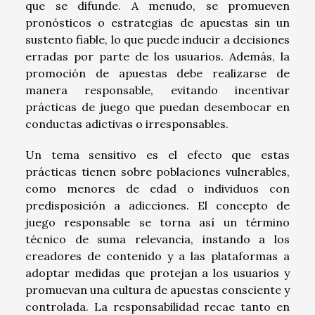
que se difunde. A menudo, se promueven
pronósticos o estrategias de apuestas sin un
sustento fiable, lo que puede inducir a decisiones
erradas por parte de los usuarios. Además, la
promoción de apuestas debe realizarse de
manera responsable, evitando incentivar
prácticas de juego que puedan desembocar en
conductas adictivas o irresponsables.
Un tema sensitivo es el efecto que estas
prácticas tienen sobre poblaciones vulnerables,
como menores de edad o individuos con
predisposición a adicciones. El concepto de
juego responsable se torna así un término
técnico de suma relevancia, instando a los
creadores de contenido y a las plataformas a
adoptar medidas que protejan a los usuarios y
promuevan una cultura de apuestas consciente y
controlada. La responsabilidad recae tanto en