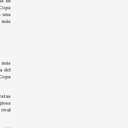
ma su
Copa
n una
s más
l más
a del
 Copa
estas
giosa
rival