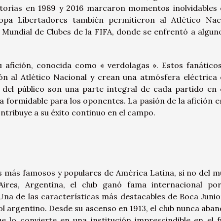
ctorias en 1989 y 2016 marcaron momentos inolvidables 
Copa Libertadores también permitieron al Atlético Nac
 Mundial de Clubes de la FIFA, donde se enfrentó a algun
 afición, conocida como « verdolagas ». Estos fanático
n al Atlético Nacional y crean una atmósfera eléctrica 
s del público son una parte integral de cada partido en 
 formidable para los oponentes. La pasión de la afición e
contribuye a su éxito continuo en el campo.
es más famosos y populares de América Latina, si no del 
res, Argentina, el club ganó fama internacional po
Una de las características más destacables de Boca Junio
tbol argentino. Desde su ascenso en 1913, el club nunca aba
e lo convierte en una institución imprescindible en el f