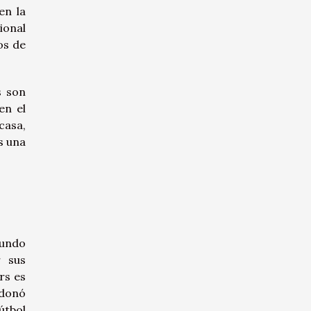
en la
ional
os de
s son
en el
casa,
s una
mundo
r sus
rs es
ndonó
útbol