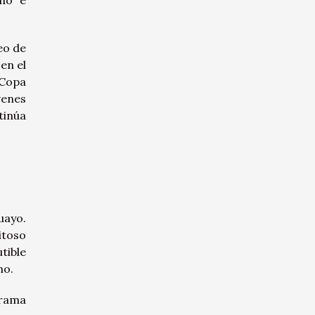
eo de
en el
 Copa
venes
tinúa
uayo.
itoso
tible
no.
orama