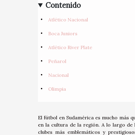
Contenido
Atlético Nacional
Boca Juniors
Atlético River Plate
Peñarol
Nacional
Olimpia
El fútbol en Sudamérica es mucho más q
en la cultura de la región. A lo largo d
clubes más emblemáticos y prestigiosos