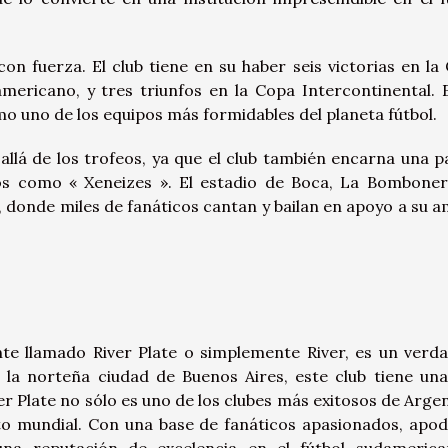
con fuerza. El club tiene en su haber seis victorias en la
americano, y tres triunfos en la Copa Intercontinental. 
mo uno de los equipos más formidables del planeta fútbol.
llá de los trofeos, ya que el club también encarna una p
os como « Xeneizes ». El estadio de Boca, La Bomboner
, donde miles de fanáticos cantan y bailan en apoyo a su 
ente llamado River Plate o simplemente River, es un verd
 la norteña ciudad de Buenos Aires, este club tiene una
ver Plate no sólo es uno de los clubes más exitosos de Argen
o mundial. Con una base de fanáticos apasionados, apo
 una reputación de excelencia en el fútbol sudameric