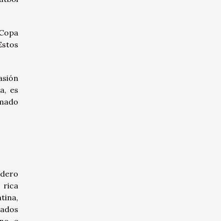
 Copa
Estos
asión
a, es
amado
adero
 rica
tina,
dados
ano e