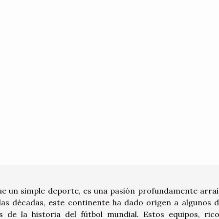
ue un simple deporte, es una pasión profundamente arra
e las décadas, este continente ha dado origen a algunos d
 de la historia del fútbol mundial. Estos equipos, ric