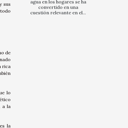
agua en los hogares se ha
y sus
convertido en una
 todo
cuestión relevante en el...
no de
anado
 rica
mbién
ue lo
ético
 a la
es la